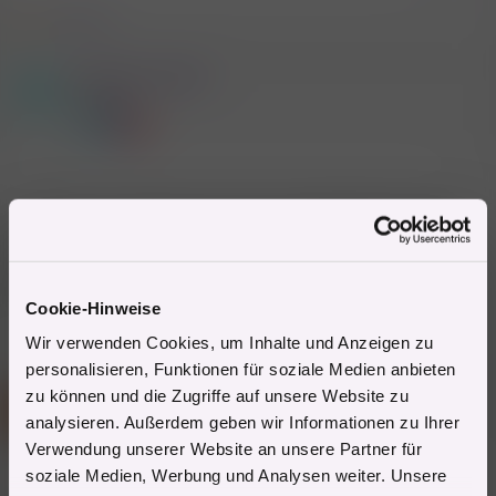
2 Mitglieder
R
e
a
Mitglied #68061
k
P
t
Mitglied
i
o
n
e
7.1.2026
#4
n
:
Das ist nicht richtig das nach einer Prostataentfernung Urin
statt Sperma rinnt. Da gibt es kein Sperma mehr, da ist die
Verbindung unterbrochen.
Da gibt es kein Ejakulat in die Blase. Was kommen kann ist
Urin.
Cookie-Hinweise
Zitieren
Wir verwenden Cookies, um Inhalte und Anzeigen zu
personalisieren, Funktionen für soziale Medien anbieten
Gast
zu können und die Zugriffe auf unsere Website zu
S
(Gelöschter Account)
analysieren. Außerdem geben wir Informationen zu Ihrer
Verwendung unserer Website an unsere Partner für
soziale Medien, Werbung und Analysen weiter. Unsere
6.6.2026
#5