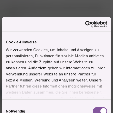
Du sagst es genau, dass man sich nicht verrückt machen soll.
Gute Idee wegen dem Garten, dass sollte ich auch machen
und jäten.
Aber vorerst schreibe ich noch Bewerbungen. Hobby
Oldtimer, Youngtimer und DAB+-Autoradio kann noch etwas
warten.
Cookie-Hinweise
Wir verwenden Cookies, um Inhalte und Anzeigen zu
Mitglied #274179 schrieb:
personalisieren, Funktionen für soziale Medien anbieten
zu können und die Zugriffe auf unsere Website zu
Lasst Euch nicht verrückt machen!! Bin im Garten und das komplett
allein ! Ich Genieße es bau a wengal rum ist schön die Bienen
analysieren. Außerdem geben wir Informationen zu Ihrer
kommen die Bäume treiben aus SCHÖN
Verwendung unserer Website an unsere Partner für
soziale Medien, Werbung und Analysen weiter. Unsere
Partner führen diese Informationen möglicherweise mit
Mitglied #246095
M
weiteren Daten zusammen, die Sie ihnen bereitgestellt
Imperator
haben oder die sie im Rahmen Ihrer Nutzung der Dienste
gesammelt haben.
E
27.1.2021
#24
Notwendig
i