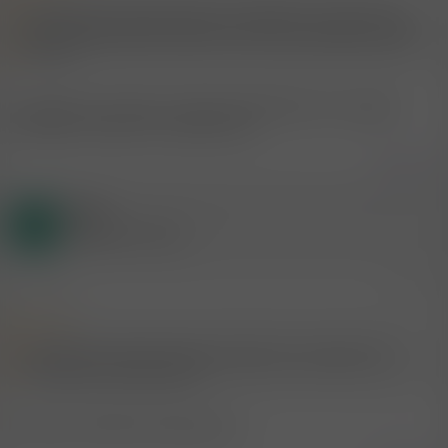
hmm also zwei küssende männer...ich weiß nicht....brauch ich net
sehen. Aber ein bj unter männern is schon mal net, gibts auch gute
pornos^^
hm geiler ist es wenns 2 frauen miteinander tun da gibts
nette pornos dazu hm einfach heiss
Zitieren
Gast
T
(Gelöschter Account)
15.5.2010
#19
Zitat:
hm geiler ist es wenns 2 frauen miteinander tun da gibts nette
pornos dazu hm einfach heiss
es gibt zu fast allem nette pornos.