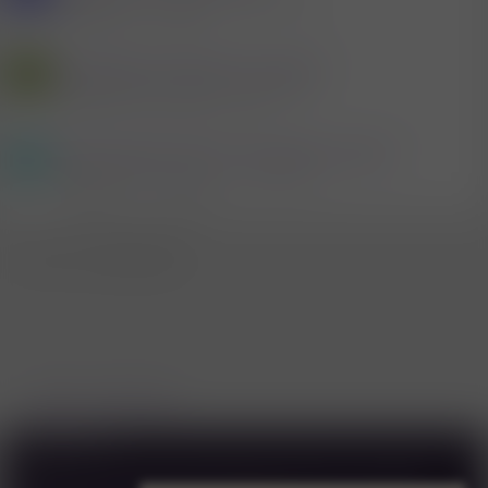
Mitglied #760213
Männer - Schwul und Bi
Antworten
4
11.5.2026
Wer bläst auch gerne im Auto?
N
Mitglied #512824
Männer - Schwul und Bi
Antworten
268
Gestern um 11:40
Wass passiert wenn ich bukken werde?
B
Mitglied #757563
Männer - Schwul und Bi
Antworten
13
13.3.2026
WhatsApp
E-Mail
Link
Teilen:
Männer - Schwul und Bi
Deutsch
Kontakt
AGB
Datenschutzerklärung & Cookies
Forenregeln