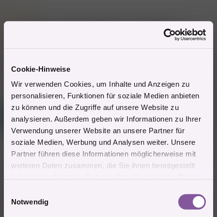
Zitat:
es ist genau so- es gibt unter den frauen, wie auch bei den
maennern gute und schlechte blaeser- tendenziell jedoch blasen
maenner besser!
Cookie-Hinweise
ganz deiner meinung
Wir verwenden Cookies, um Inhalte und Anzeigen zu
Zitieren
personalisieren, Funktionen für soziale Medien anbieten
zu können und die Zugriffe auf unsere Website zu
Gast
G
analysieren. Außerdem geben wir Informationen zu Ihrer
(Gelöschter Account)
Verwendung unserer Website an unsere Partner für
soziale Medien, Werbung und Analysen weiter. Unsere
11.5.2010
#12
Partner führen diese Informationen möglicherweise mit
>die eine findets geil und macht es deshalb auch richtig gut,
weiteren Daten zusammen, die Sie ihnen bereitgestellt
die andere tuts dir zu liebe und nuckelt halt lustlos rum.....
haben oder die sie im Rahmen Ihrer Nutzung der Dienste
gesammelt haben.
E
Perfekt ausgedrückt; das macht den Unterschied aus, wie du
Notwendig
`blasen´ empfindest, egal ob von einem Mann oder einer
i
Frau...
n