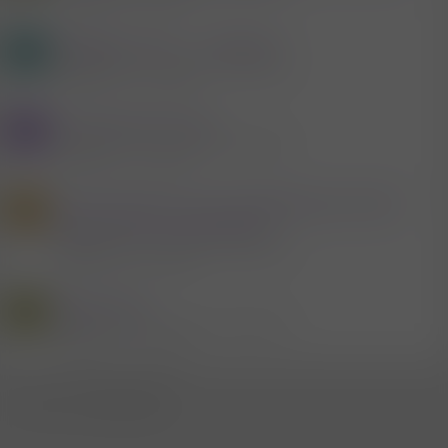
Antworten
3
27.2.2026
Möbelbau, Toys, ....selfmade
M
Mitglied #475361
Sextoys & Sexspielzeug
Antworten
10
27.7.2026
Fernsteuerbare Toys
B
Mitglied #613117
Sextoys & Sexspielzeug
Antworten
2
25.7.2026
Wo versteckt ihr euer Sexspielzeug und was
L
habt ihr für eine Ordnung?
Mitglied #746871
Sextoys & Sexspielzeug
Antworten
24
29.7.2026
Mystim Toys
F
Mitglied #669478
Sextoys & Sexspielzeug
Antworten
1
25.5.2026
WhatsApp
E-Mail
Link
Teilen: