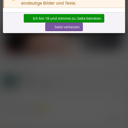
eindeutige Bilder und Texte.
Banner *
Hot
Ich bin 18 und stimme zu: Seite betreten
Seite verlassen
[
Deine Werbung hier?
]
* Werbung
Gast
G
(Gelöschter Account)
27.3.2021
#2
Pussy, Ass, Mouth
Zitieren