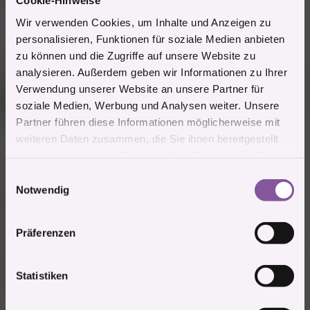
Cookie-Hinweise
Bring mich nicht auf blöde Gedanken
Wir verwenden Cookies, um Inhalte und Anzeigen zu
Zitieren
personalisieren, Funktionen für soziale Medien anbieten
1 Mitglied
zu können und die Zugriffe auf unsere Website zu
R
e
analysieren. Außerdem geben wir Informationen zu Ihrer
a
Verwendung unserer Website an unsere Partner für
Gast
k
G
t
soziale Medien, Werbung und Analysen weiter. Unsere
(Gelöschter Account)
i
Partner führen diese Informationen möglicherweise mit
o
n
weiteren Daten zusammen, die Sie ihnen bereitgestellt
27.3.2021
#12
e
haben oder die sie im Rahmen Ihrer Nutzung der Dienste
n
Mitglied #11972 schrieb:
:
gesammelt haben.
E
Gut, beim sinnerfassend Lesen einer Betriebsanleitung steigen ja
Notwendig
i
viele aus. Ob wir es ihm vielleicht doch besser zeigen sollen? Was
n
meinst du
@Mitglied #232244
?
w
Präferenzen
Ganz der Praktiker!
i
l
Kann dem theoretischen Schei... auch nicht viel abgewinnen..
l
Statistiken
i
Zitieren
g