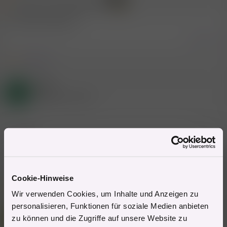
Der Doktor und das liebe Vieh.
Das devote Kätzchen
Zitieren
3 Mitglieder
R
e
a
Gast
k
B
t
(Gelöschter Account)
i
o
n
5.8.2024
#11
e
n
-gelöscht-
:
Zuletzt bearbeitet:
7.6.2026
Zitieren
Cookie-Hinweise
3 Mitglieder
R
Wir verwenden Cookies, um Inhalte und Anzeigen zu
e
personalisieren, Funktionen für soziale Medien anbieten
a
Mitglied #100330
k
K
zu können und die Zugriffe auf unsere Website zu
t
Power Mitglied