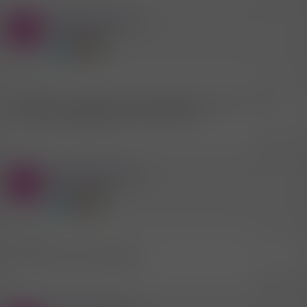
Mitglied #565104
S
Aktives Mitglied
22.1.2026
#2.956
fahr jetzt von judenburg nach klagenfurt ist wer um 13 uhr
am parkplatz taggenbrunn der lust hat ???
Zitieren
Mitglied #565104
S
Aktives Mitglied
26.1.2026
#2.957
heute wer vor ort am abend
Zitieren