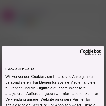
R
e
a
Mitglied #565104
k
S
t
Aktives Mitglied
i
o
n
e
8.1.2026
#2.949
n
:
jetzt vor ort
Zitieren
1 Mitglied
R
e
a
Cookie-Hinweise
Mitglied #565104
k
S
t
Aktives Mitglied
Wir verwenden Cookies, um Inhalte und Anzeigen zu
i
o
personalisieren, Funktionen für soziale Medien anbieten
n
zu können und die Zugriffe auf unsere Website zu
e
8.1.2026
#2.950
n
analysieren. Außerdem geben wir Informationen zu Ihrer
:
Hallenbad sankt veit parkplatz wer lust zu spritzen
Verwendung unserer Website an unsere Partner für
soziale Medien, Werbung und Analysen weiter. Unsere
Zitieren