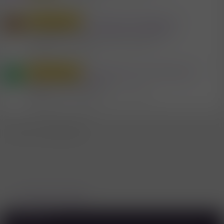
Antworten
10
23.3.2026
Ernsthaft verabreden in
Privat Diverses
A
Vorarlberg, Mann und Frau, möglich ?.
Mitglied #419124
Sex & Erotik in Vorarlberg
Antworten
21
7.4.2026
Pensionisten mit Freude am
Privat Diverses
B
Leben .. wo sind sie?
Mitglied #470208
Sex & Erotik in Vorarlberg
Antworten
25
12.7.2026
WhatsApp
E-Mail
Link
Teilen:
Sex & Erotik in Vorarlberg
Deutsch