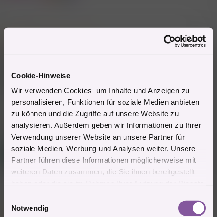
n
e
31.1.2023
#4
n
:
Mitglied #430369 schrieb:
ja jetzt sind wir weiter
Tja, dann zieht das mal durch. Viel Erfolg!
Cookie-Hinweise
Ich fall jetzt sowieso raus, da ich nicht bi bin.
lg Chantal
Wir verwenden Cookies, um Inhalte und Anzeigen zu
personalisieren, Funktionen für soziale Medien anbieten
Zitieren
zu können und die Zugriffe auf unsere Website zu
2 Mitglieder
R
analysieren. Außerdem geben wir Informationen zu Ihrer
e
Verwendung unserer Website an unsere Partner für
a
Mitglied #592614
k
soziale Medien, Werbung und Analysen weiter. Unsere
G
t
Mitglied
Partner führen diese Informationen möglicherweise mit
i
o
weiteren Daten zusammen, die Sie ihnen bereitgestellt
n
haben oder die sie im Rahmen Ihrer Nutzung der Dienste
e
3.5.2025
#5
n
gesammelt haben.
E
:
Notwendig
i
Mitglied #430369 schrieb: