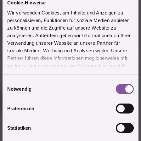
Cookie-Hinweise
3 Mitglieder
R
Wir verwenden Cookies, um Inhalte und Anzeigen zu
e
a
personalisieren, Funktionen für soziale Medien anbieten
Gast
k
R
zu können und die Zugriffe auf unsere Website zu
t
(Gelöschter Account)
i
analysieren. Außerdem geben wir Informationen zu Ihrer
o
Verwendung unserer Website an unsere Partner für
n
9.6.2025
#24.170
e
soziale Medien, Werbung und Analysen weiter. Unsere
n
Schönen guten Morgen
Partner führen diese Informationen möglicherweise mit
:
weiteren Daten zusammen, die Sie ihnen bereitgestellt
Zitieren
haben oder die sie im Rahmen Ihrer Nutzung der Dienste
gesammelt haben.
10 Mitglieder
E
R
e
Notwendig
i
a
Mitglied #656614
n
k
C
t
Power Mitglied
w
i
Präferenzen
i
o
n
l
e
9.6.2025
#24.171
l
Statistiken
n
:
i
Guten Morgen erstmal