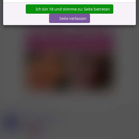
i
o
Ich bin 18 und stimme zu: Seite betreten
n
e
Seite verlassen
n
:
[
Deine Werbung hier?
]
* Werbung
Mitglied #697932
M
Power Mitglied