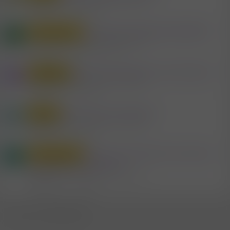
Mitglied #647783
Sex & Erotik in Kärnten
Antworten
15
21.6.2026
Nachbarschaftshilfe KÄRNTEN
Privat Diverses
M
Mitglied #630779
Sex & Erotik in Kärnten
Antworten
216
Gestern um 14:11
Mit der Koralmbahn nach Kärnten
Treffpunkte
W
Mitglied #480009
Sex & Erotik in Kärnten
Antworten
12
23.5.2026
Ski and Fun in Kärnten
Outdoor
Z
Mitglied #393361
Sex & Erotik in Kärnten
Antworten
23
3.2.2026
Was ist in Kärnten los und auch
Privat Diverses
M
anders als in Österreich
Mitglied #682387
Sex & Erotik in Kärnten
Antworten
11
1.3.2026
WhatsApp
E-Mail
Link
Teilen: