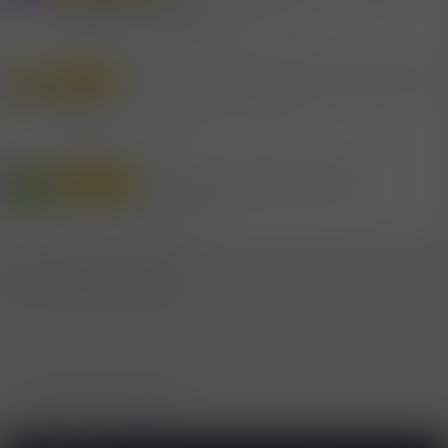
Rheintal/Oberland
Mitglied #556361
Sex & Erotik in Vorarlberg
Antworten
21
Gestern um 11:15
Reindamm fkk Wander wer macht das
Outdoor
S
noch
Mitglied #452726
Sex & Erotik in Vorarlberg
Antworten
17
2.5.2025
Fkk See Ruhpolding weitsee
Treffpunkte
M
Gast
Sex & Erotik in Vorarlberg
Antworten
10
14.8.2022
WhatsApp
E-Mail
Link
Teilen:
Sex & Erotik in Vorarlberg