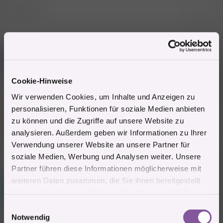
:
seine was?..
Zitieren
Gast
J
(Gelöschter Account)
Cookie-Hinweise
3.4.2025
#7.190
Wir verwenden Cookies, um Inhalte und Anzeigen zu
Mitglied #659091 schrieb:
personalisieren, Funktionen für soziale Medien anbieten
zu können und die Zugriffe auf unsere Website zu
seine was?..
analysieren. Außerdem geben wir Informationen zu Ihrer
Was wohl
Verwendung unserer Website an unsere Partner für
soziale Medien, Werbung und Analysen weiter. Unsere
Zitieren
Partner führen diese Informationen möglicherweise mit
weiteren Daten zusammen, die Sie ihnen bereitgestellt
Mitglied #580417
L
haben oder die sie im Rahmen Ihrer Nutzung der Dienste
Aktives Mitglied
gesammelt haben.
E
Notwendig
i