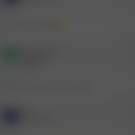
11.4.2025
#7.195
Ist wer später unterwegs
Zitieren
Mitglied #551672
D
Aktives Mitglied
11.4.2025
#7.196
Morgen vormittag sucht wer Morgen latte
Zitieren
Gast
Y
(Gelöschter Account)
11.4.2025
#7.197