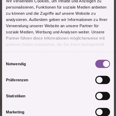
Wir verwenden Cookies, um Inhalte und Anzeigen zu
4 Mitglieder
personalisieren, Funktionen für soziale Medien anbieten
R
e
zu können und die Zugriffe auf unsere Website zu
a
analysieren. Außerdem geben wir Informationen zu Ihrer
Mitglied #734680
k
M
t
Verwendung unserer Website an unsere Partner für
Mitglied
i
soziale Medien, Werbung und Analysen weiter. Unsere
o
n
Partner führen diese Informationen möglicherweise mit
e
weiteren Daten zusammen, die Sie ihnen bereitgestellt
3.10.2025
#6.612
n
:
haben oder die sie im Rahmen Ihrer Nutzung der Dienste
Mitglied #137870 schrieb:
gesammelt haben.
E
1200 auf der Couch... Porno schauend
Notwendig
i
Dir geht's besser als mir
n
w
Präferenzen
i
Zitieren
l
l
Statistiken
Gast
G
i
(Gelöschter Account)
g
Marketing
u