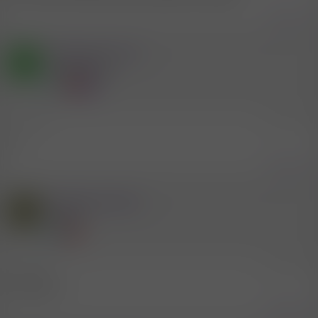
Zitieren
Mitglied #712727
B
Aktives Mitglied
2.10.2025
#6.603
22
Zitieren
Mitglied #543222
B
Mitglied
2.10.2025
#6.604
Breitensee
Zitieren