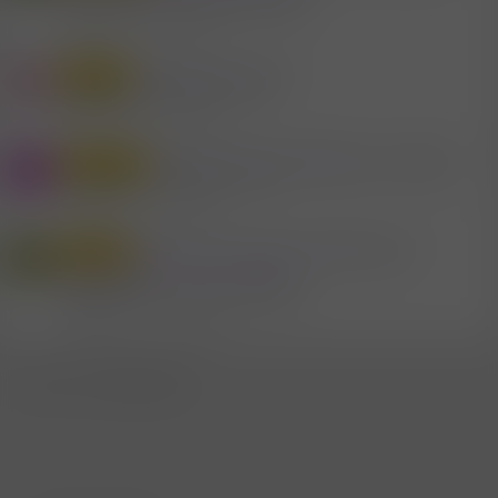
Mitglied #644977
Swingerclubs - Wien
Antworten
2
15.5.2026
Outdoorfuck wo?
Outdoor
H
Mitglied #600216
Outdoor - Wien
Antworten
34
30.6.2026
TSCHECHISCHE WAND wo in Wien?
Glory Hole
C
Mitglied #650
Swingerclubs - Wien
Antworten
23
16.6.2026
Wo kann man sich in Wien Geil
Outdoor
H
präsentieren auch Outdoor..
Mitglied #698723
Sex & Erotik in Wien
Antworten
22
31.10.2025
WhatsApp
E-Mail
Link
Teilen: