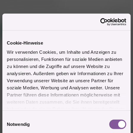
Alleine zu Hause 12.bezirk
Zitieren
Mitglied #589561
A
Aktives Mitglied
Cookie-Hinweise
Wir verwenden Cookies, um Inhalte und Anzeigen zu
26.9.2025
#6.571
personalisieren, Funktionen für soziale Medien anbieten
Heute ab 17 Uhr Kino Labyrint...
zu können und die Zugriffe auf unsere Website zu
analysieren. Außerdem geben wir Informationen zu Ihrer
Harte Schwänze hab ich gerne...
Verwendung unserer Website an unsere Partner für
Steckbrief: ( Kurzfassung )
soziale Medien, Werbung und Analysen weiter. Unsere
Partner führen diese Informationen möglicherweise mit
WORTLOS REINSTECKEN!
weiteren Daten zusammen, die Sie ihnen bereitgestellt
haben oder die sie im Rahmen Ihrer Nutzung der Dienste
Zitieren
gesammelt haben.
E
1 Mitglied
R
Notwendig
i
e
n