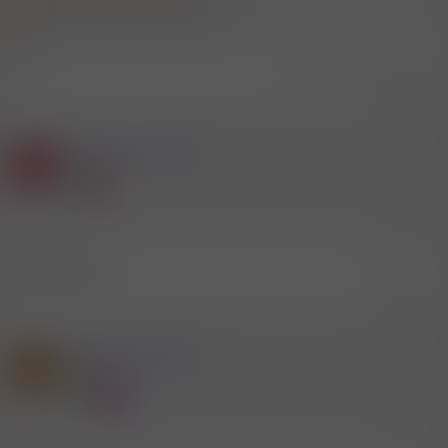
Prater, besuchbar bis morgen früh
Wo??
Zuletzt bearbeitet:
28.9.2025
Zitieren
Mitglied #447883
K
Mitglied
28.9.2025
#6.578
Nähe Lugner
Zitieren
Mitglied #642028
D
Mitglied
28.9.2025
#6.579