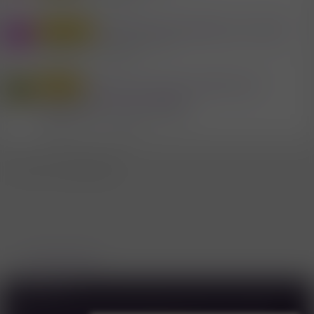
Antworten
34
30.6.2026
TSCHECHISCHE WAND wo in Wien?
Glory Hole
C
Mitglied #650
Swingerclubs - Wien
Antworten
23
16.6.2026
Wo kann man sich in Wien Geil
Outdoor
H
präsentieren auch Outdoor..
Mitglied #698723
Sex & Erotik in Wien
Antworten
22
31.10.2025
WhatsApp
E-Mail
Link
Teilen:
Sex & Erotik in Wien
Deutsch
Kontakt
AGB
Datenschutzerklärung & Cookies
Forenregeln