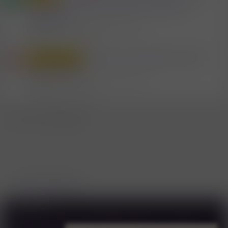
euch als Aussteller oder nur auf Besuch
anwesend...
Mitglied #744087
Sex & Erotik in Kärnten
Antworten
13
14.9.2025
Konzerte in Klagenfurt wer ist
Privat Diverses
T
wann und wo
Mitglied #299329
Sex & Erotik in Kärnten
Antworten
97
5.7.2026
WhatsApp
E-Mail
Link
Teilen:
Sex & Erotik in Kärnten
Deutsch
Kontakt
AGB
Datenschutzerklärung & Cookies
Forenregeln