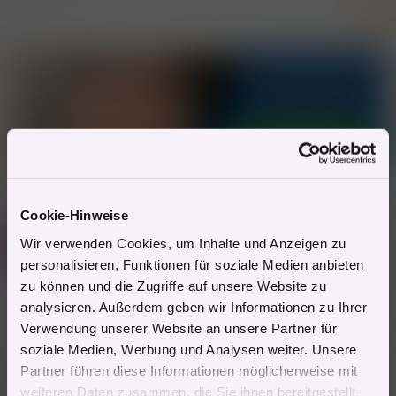
a
Banner *
Hot
k
t
i
o
n
e
n
:
[
Deine Werbung hier?
]
* Werbung
Cookie-Hinweise
Mitglied #48048
K
Wir verwenden Cookies, um Inhalte und Anzeigen zu
Power Mitglied
personalisieren, Funktionen für soziale Medien anbieten
zu können und die Zugriffe auf unsere Website zu
analysieren. Außerdem geben wir Informationen zu Ihrer
21.8.2022
#2
Verwendung unserer Website an unsere Partner für
in ibk:
soziale Medien, Werbung und Analysen weiter. Unsere
1.alice-anal queen im lh
Partner führen diese Informationen möglicherweise mit
2. lady marion-wenn man auf alte steht
weiteren Daten zusammen, die Sie ihnen bereitgestellt