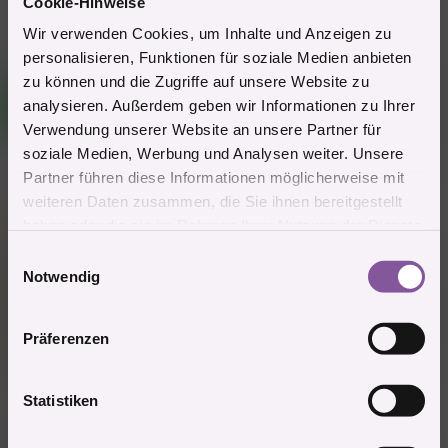
Cookie-Hinweise
Wir verwenden Cookies, um Inhalte und Anzeigen zu
[
Deine Werbung hier?
]
* Werbung
personalisieren, Funktionen für soziale Medien anbieten
zu können und die Zugriffe auf unsere Website zu
Mitglied #690139
S
analysieren. Außerdem geben wir Informationen zu Ihrer
Mitglied
Verwendung unserer Website an unsere Partner für
soziale Medien, Werbung und Analysen weiter. Unsere
Partner führen diese Informationen möglicherweise mit
28.1.2026
#2
weiteren Daten zusammen, die Sie ihnen bereitgestellt
Mitglied #20468 schrieb:
haben oder die sie im Rahmen Ihrer Nutzung der Dienste
Hallo zusammen
gesammelt haben.
E
Ich bin bei der Suche auf Book…i, nach Damen die Vaginal Fisting
Notwendig
i
anbieten auf eine Kathia gestoßen die jetzt scheinbar in Timelkam
anzutreffen ist.
n
Gibt es zu dieser Dame von jemanden Infos bezüglich Service, Optik
w
usw. Weil bei ihrem Inserat schaut die super aus, fast zu schön um
Präferenzen
i
wahr zu sein.
Wäre dankbar wenn es zu dieser Dame eine Info gebe.
l
Zum Vergrößern anklicken....
LG M
l
Statistiken
i
Google spuckt dieses IG Profil aus....
katrin auf Instagram:
g