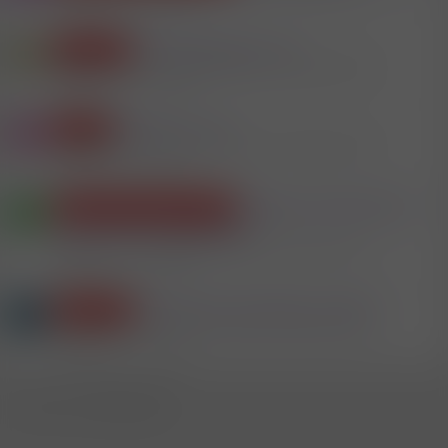
Antworten
107
8.7.2026
Thai Massage in Linz
Massagen
T
Mitglied #133815
Paysex & Hostessen in Oberösterreich
Antworten
11
15.4.2026
Morgen in Linz
Studios
T
Mitglied #683271
Paysex & Hostessen in Oberösterreich
Antworten
3
22.3.2026
Illegale Prostituierte in
Dienstleistungen Diverses
H
Linzer Hotel ausgehoben
Mitglied #13412
Paysex & Hostessen in Oberösterreich
Antworten
17
26.5.2026
Festnahme Zuhälterei in Wels
Hostessen
G
Mitglied #520013
Paysex & Hostessen in Oberösterreich
Antworten
3
17.1.2026
WhatsApp
E-Mail
Link
Teilen: