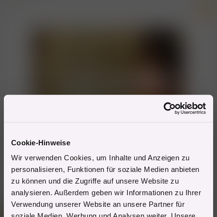
a
Banner *
Hot
k
t
i
o
n
e
n
:
Cookie-Hinweise
Wir verwenden Cookies, um Inhalte und Anzeigen zu
personalisieren, Funktionen für soziale Medien anbieten
zu können und die Zugriffe auf unsere Website zu
[
Deine Werbung hier?
]
* Werbung
analysieren. Außerdem geben wir Informationen zu Ihrer
Verwendung unserer Website an unsere Partner für
Mitglied #505618
soziale Medien, Werbung und Analysen weiter. Unsere