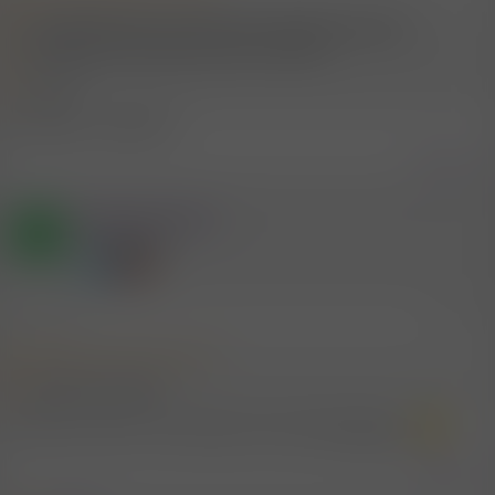
Hy zusammen bin von 23.9 auf 24.9 in Mannheim Beruflich
unterwegs ein nettes paar lust sich zu treffen?
Lg Dom
Monnem is nit RLP!!!!
Zitieren
Mitglied #433521
A
Power Mitglied
20.9.2024
#85
Mitglied #615778 schrieb:
Monnem is nit RLP!!!!
Awwer ma konn vunn Monnem schä riwwergugge....
Zitieren