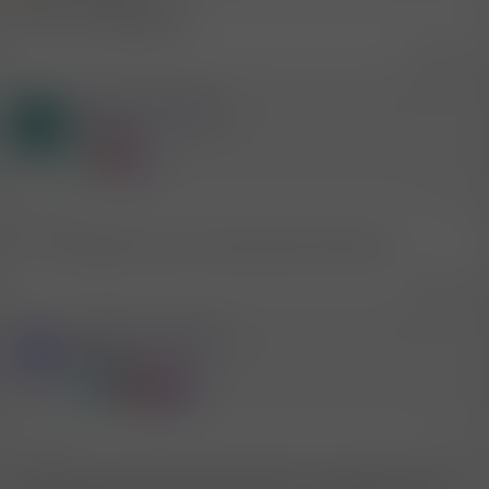
Gruß aus Ludwigshafen
Zitieren
Mitglied #443068
S
Mitglied
13.8.2025
#97
Bin im September da auf Urlaub jemand Interesse?
Zitieren
Mitglied #728020
Z
Mitglied
27.3.2026
#98
Hallo, bin am Sonntag in Speyer, gibt es da vielleicht Leute die