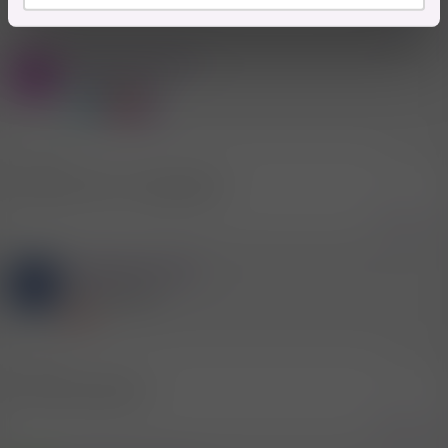
Zitieren
Mitglied #489256
S
Aktives Mitglied
25.5.2025
#93
Budget Hotel im Ludwigshafen
Zitieren
Mitglied #214391
S
Aktives Mitglied
9.7.2025
#94
Nähe Kaiserslautern
Zitieren