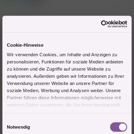
o
n
e
25.9.2024
#89
n
:
Mitglied #714200 schrieb:
Hallo aus dem Rhein Pfalz Kreis
Hallo Nachbar. Speyer hier.
Cookie-Hinweise
Wir verwenden Cookies, um Inhalte und Anzeigen zu
Zitieren
personalisieren, Funktionen für soziale Medien anbieten
1 Mitglied
R
zu können und die Zugriffe auf unsere Website zu
e
analysieren. Außerdem geben wir Informationen zu Ihrer
a
Mitglied #724441
k
Verwendung unserer Website an unsere Partner für
I
t
Neues Mitglied
soziale Medien, Werbung und Analysen weiter. Unsere
i
o
Partner führen diese Informationen möglicherweise mit
n
weiteren Daten zusammen, die Sie ihnen bereitgestellt
e
18.1.2025
#90
n
haben oder die sie im Rahmen Ihrer Nutzung der Dienste
:
Bei Koblenz
gesammelt haben.
E
Notwendig
Zitieren
i