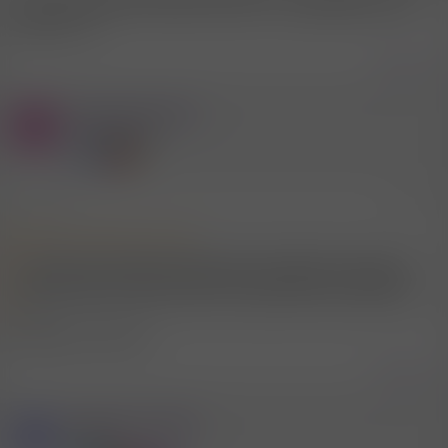
ein unkompliziertes Treffen suchen? Ich mag Männlein und
Weiblein. Lg
Zitieren
Mitglied #625432
P
Aktives Mitglied
27.3.2026
#99
Mitglied #728020 schrieb:
Hallo, bin am Sonntag in Speyer, gibt es da vielleicht Leute die ein
unkompliziertes Treffen suchen? Ich mag Männlein und Weiblein.
Lg
Morgen noch nicht?
Zitieren
Mitglied #728020
Z
Mitglied