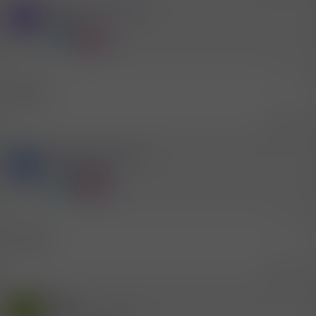
Mitglied #464079
H
Mitglied
22.4.2019
#58
Bregenz
Zitieren
Mitglied #292775
K
Aktives Mitglied
23.4.2019
#59
Dornbirn
Zitieren
Gast
S