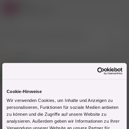
Gast
k
R
t
(Gelöschter Account)
i
o
n
20.4.2019
#49
e
n
zuhause im garten am kaffee trinken
:
Zitieren
6 Mitglieder
R
e
a
Mitglied #427360
k
P
t
Power Mitglied
i
o
n
Cookie-Hinweise
e
20.4.2019
#50
n
Wir verwenden Cookies, um Inhalte und Anzeigen zu
:
Auf Arbeit
personalisieren, Funktionen für soziale Medien anbieten
zu können und die Zugriffe auf unsere Website zu
Zitieren
analysieren. Außerdem geben wir Informationen zu Ihrer
Verwendung unserer Website an unsere Partner für