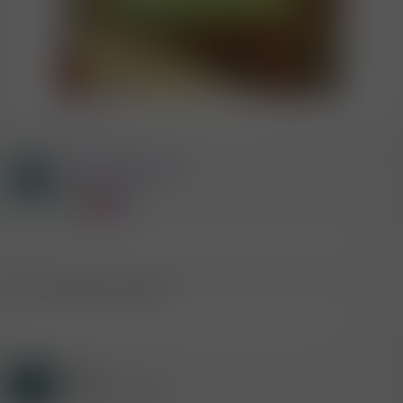
[
Deine Werbung hier?
]
* Werbung
Mitglied #483916
R
Aktives Mitglied
18.4.2019
#42
Noch in dornbirn weiss aber noch nicht wo hin es mich zieht
um mich ficken zu lassen
Zitieren
Gast
B
(Gelöschter Account)