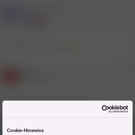
Mitglied #371499
M
Mitglied
25.2.2016
#8
Einen Gangbang mit AnnaMausi
Zitieren
Gast
D
(Gelöschter Account)
10.3.2016
#9
Die muss sich erst einmal wieder melden ;(
Zitieren
Gast
Cookie-Hinweise
H