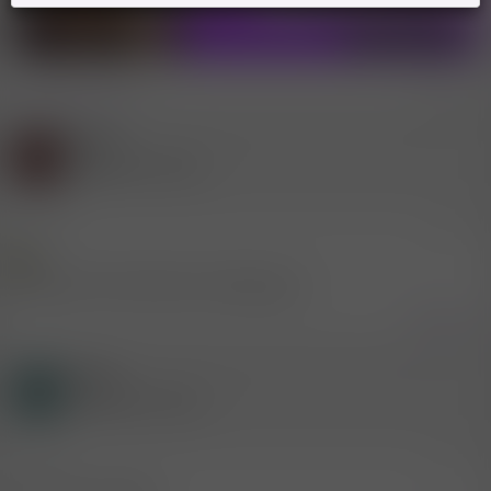
[
Deine Werbung hier?
]
* Werbung
Gast
S
(Gelöschter Account)
21.1.2016
#2
Manchmal in dem Raum unterwegs, ja.
Zitieren
Gast
A
(Gelöschter Account)
5.2.2016
#3