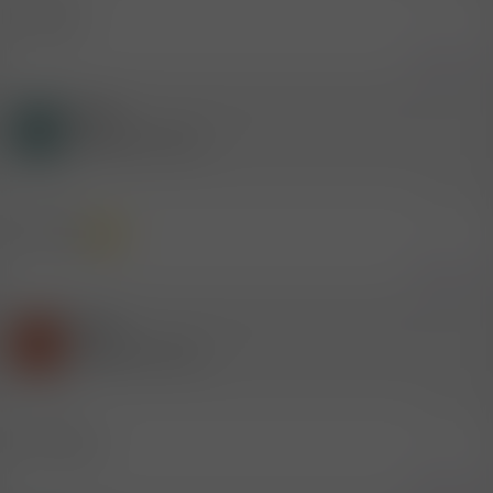
und nun?
Zitieren
Gast
A
(Gelöschter Account)
11.6.2016
#15
Weis nicht
Zitieren
Gast
T
(Gelöschter Account)
11.6.2016
#16
bin im Chat
Zitieren