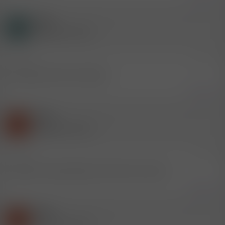
Gast
A
(Gelöschter Account)
11.6.2016
#17
Kann leider nicht mim Handy
Zitieren
Gast
T
(Gelöschter Account)
11.6.2016
#18
schade, bin heute abend ab 18:00 noch mal da
Zitieren
Gast
T
(Gelöschter Account)