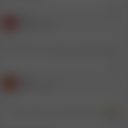
Zitieren
Gast
D
(Gelöschter Account)
19.2.2016
#6
Na zumindest sind wir bis jetzt zu dritt aus dieser Gegend :-()
Zuletzt bearbeitet von einem Moderator:
19.2.2016
Zitieren
Gast
T
(Gelöschter Account)
19.2.2016
#7
..... und was machen wit nun mit diesem Wissen
Zitieren