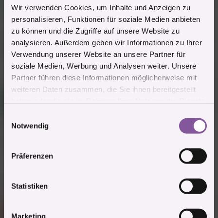
(Gelöschter Account)
Wir verwenden Cookies, um Inhalte und Anzeigen zu
personalisieren, Funktionen für soziale Medien anbieten
6.6.2016
#10
zu können und die Zugriffe auf unsere Website zu
analysieren. Außerdem geben wir Informationen zu Ihrer
Bin mobil, nach Mainz zu einem Treff zu kommen sollte kein
Problem sein.
Verwendung unserer Website an unsere Partner für
soziale Medien, Werbung und Analysen weiter. Unsere
Zitieren
Partner führen diese Informationen möglicherweise mit
weiteren Daten zusammen, die Sie ihnen bereitgestellt
Gast
A
haben oder die sie im Rahmen Ihrer Nutzung der Dienste
(Gelöschter Account)
gesammelt haben.
E
Notwendig
i
8.6.2016
#11
n
Bin hier
w
Präferenzen
i
Zitieren
l
3 Mitglieder
R
l
Statistiken
e
i
a
Gast
k
g
T
t
Marketing