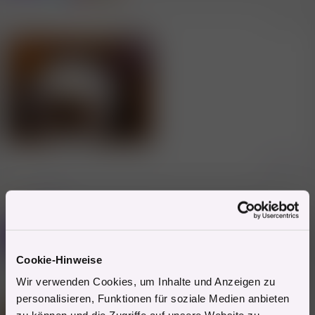
n
e
26.8.2024
#810
n
:
Zitieren
1 Mitglied
R
e
a
Mitglied #75495
k
Y
t
Power Mitglied
i
Cookie-Hinweise
o
n
Wir verwenden Cookies, um Inhalte und Anzeigen zu
e
27.8.2024
#811
n
personalisieren, Funktionen für soziale Medien anbieten
: