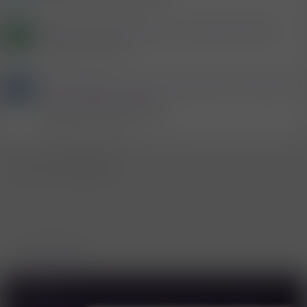
Antworten
1K
Mittwoch um 10:05
Herzlichen Glückwünsch zur Geburtsstunde!
B
Gast
Spaß und Spiele
Antworten
17
4.4.2026
Frauennippel ... Tod und moralisches Verderben
L
... doch es gibt Abhilfe ...
Mitglied #696624
Spaß und Spiele
Antworten
92
7.6.2026
WhatsApp
E-Mail
Link
Teilen:
Spaß und Spiele
Deutsch
Kontakt
AGB
Datenschutzerklärung & Cookies
Forenregeln