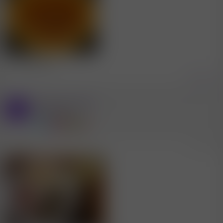
Frittatensuppe
Zitieren
Mitglied #75495
Y
Power Mitglied
3.9.2024
#818