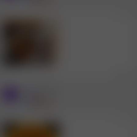
1.9.2024
#816
Zitieren
Mitglied #75495
Y
Power Mitglied
2.9.2024
#817