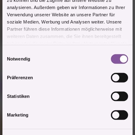
zu können und die Zugriffe auf unsere Website zu
analysieren. Außerdem geben wir Informationen zu Ihrer
Verwendung unserer Website an unsere Partner für
soziale Medien, Werbung und Analysen weiter. Unsere
Partner führen diese Informationen möglicherweise mit
weiteren Daten zusammen, die Sie ihnen bereitgestellt
haben oder die sie im Rahmen Ihrer Nutzung der Dienste
Thunfischsalat
gesammelt haben.
E
Zitieren
Notwendig
i
1 Mitglied
n
R
e
w
Präferenzen
a
i
Mitglied #75495
k
Y
t
l
Power Mitglied
i
l
Statistiken
o
n
i
e
28.8.2024
#812
g
n
Marketing
:
u
n
g