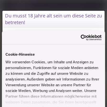
Anmelden
Registrieren
Du musst 18 Jahre alt sein um diese Seite zu
Baden-Württemberg
Blue Box
Sexkinos
betreten!
E
E
Mitglied #449920
26.9.2025
r
r
Du musst mindestens 18 Jahre alt sein um diese
s
s
Mitglied #449920
L
Seite zu betreten. Diese Seite beinhaltet sexuell
t
t
Mitglied
eindeutige Bilder und Texte.
e
e
l
l
l
l
Cookie-Hinweise
e
t
Ich bin 18 und stimme zu: Seite betreten
26.9.2025
#1
Wir verwenden Cookies, um Inhalte und Anzeigen zu
r
a
Seite verlassen
m
Bin morgen in Stuttgart. Kann mir wer was über die
personalisieren, Funktionen für soziale Medien anbieten
Örtlichkeit erzählen?
zu können und die Zugriffe auf unsere Website zu
analysieren. Außerdem geben wir Informationen zu Ihrer
Zitieren
Verwendung unserer Website an unsere Partner für
soziale Medien, Werbung und Analysen weiter. Unsere
Banner *
Hot
Partner führen diese Informationen möglicherweise mit
weiteren Daten zusammen, die Sie ihnen bereitgestellt