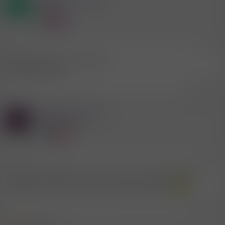
E
Mitglied
25.6.2026
#45
Von 23.07. bis 31.07. vor Ort
Jemand noch da?
Zitieren
Mitglied #761145
S
Aktives Mitglied
25.6.2026
#46
Also falls ein geiler bull von 1.8 bis 8.8 in bibione ist bitte
melden sont muss ich meinen cuckold ranlassen
Zitieren
8 Mitglieder