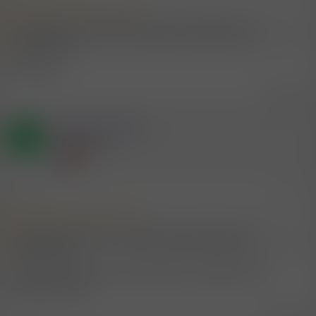
Mitglied #746307 schrieb:
Ab 07.07. dort...wer noch ? würde gerne nette geile Leute
kennenlernen.
Wie lange?
Zitieren
Mitglied #768607
R
Neues Mitglied
8.7.2026
#56
Mitglied #746307 schrieb:
Ab 07.07. dort...wer noch ? würde gerne nette geile Leute
kennenlernen.
Bin auch da hast du Lust ein Versuch zu starten bin im
Capalonga mobil
Zitieren