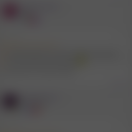
Mitglied #565145
E
Mitglied
30.6.2026
#49
Mitglied #761145 schrieb:
Also falls ein geiler bull von 1.8 bis 8.8 in bibione ist bitte melden
sont muss ich meinen cuckold ranlassen
August seid ihr da nicht Juli richtig?
Zitieren
Mitglied #761145
S
Aktives Mitglied
30.6.2026
#50