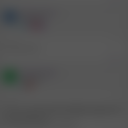
Mitglied #552194
I
Aktives Mitglied
9.7.2026
#57
Bin heute noch da
Zitieren
Mitglied #768607
R
Neues Mitglied
12.7.2026
#58
Bin bis 16. 9. auf dem Camping Capalonga würde gerne neue
Leute kennenlernen Mänlich oder Weiblich Hauptsache soass
nichts muss alles kann.
Bin mobil komme gerne nach Bibione.