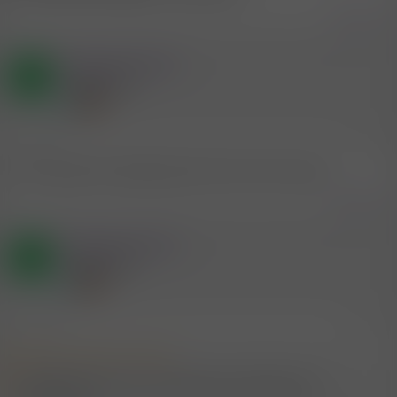
Zitieren
Mitglied #767730
A
Neues Mitglied
13.7.2026
#59
He bin grade auf capalonga ubd suche immer spass.
Zitieren
Mitglied #767730
A
Neues Mitglied
13.7.2026
#60
Mitglied #746307 schrieb:
Ab 07.07. dort...wer noch ? würde gerne nette geile Leute