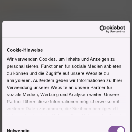
Mitglied #565145 schrieb:
August seid ihr da nicht Juli richtig?
Ja
Zitieren
1 Mitglied
R
e
Cookie-Hinweise
a
Mitglied #170251
k
Wir verwenden Cookies, um Inhalte und Anzeigen zu
L
t
Mitglied
personalisieren, Funktionen für soziale Medien anbieten
i
o
zu können und die Zugriffe auf unsere Website zu
n
analysieren. Außerdem geben wir Informationen zu Ihrer
e
1.7.2026
#51
n
Verwendung unserer Website an unsere Partner für
:
soziale Medien, Werbung und Analysen weiter. Unsere
Mitglied #761145 schrieb:
Partner führen diese Informationen möglicherweise mit
Also falls ein geiler bull von 1.8 bis 8.8 in bibione ist bitte melden
weiteren Daten zusammen, die Sie ihnen bereitgestellt
sont muss ich meinen cuckold ranlassen
haben oder die sie im Rahmen Ihrer Nutzung der Dienste
gesammelt haben.
31.7-7.8
E
Notwendig
i