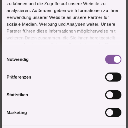
zu können und die Zugriffe auf unsere Website zu
Sie wäre sicher ganz Ohr gewesen
analysieren. Außerdem geben wir Informationen zu Ihrer
Verwendung unserer Website an unsere Partner für
Zitieren
soziale Medien, Werbung und Analysen weiter. Unsere
Partner führen diese Informationen möglicherweise mit
Mitglied #475094
A
weiteren Daten zusammen, die Sie ihnen bereitgestellt
Power Mitglied
haben oder die sie im Rahmen Ihrer Nutzung der Dienste
gesammelt haben.
E
22.2.2023
#12
Notwendig
i
n
Mitglied #625714 schrieb:
w
Sie wäre sicher ganz Ohr gewesen
Präferenzen
i
*OT*
l
Auge an Großhirn: "Die liegt ja nur da!"
l
Statistiken
Großhirn: " ... ".
i
Ohr an Großhirn: "Ich hör sie kaum atmen."
g
Großhirn (ächzend flüsternd): "Kann nichts tun, bin blutleer!"
Marketing
u
Schwanz an Großhirn (aufgeblasen, kraftstrotzend): "Los jetzt,
n
ich bin dran!"