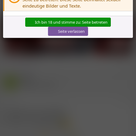
Banner *
Hot
eindeutige Bilder und Texte.
Ich bin 18 und stimme zu: Seite betreten
Seite verlassen
[
Deine Werbung hier?
]
* Werbung
Gast
M
(Gelöschter Account)
8.5.2007
#2
Nein hat sicher noch niemand!
Facesitting - was ist denn das?
Etwa was Unanständiges?