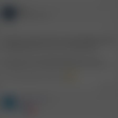
Gast
J
(Gelöschter Account)
27.5.2007
#17
na klar is ja ne tolle sache wenn man seine geliebte so richtig
ausgiebig lecken kann! als ich ihr das damals sagte das sowas
facestitting genannt wird, hat sie nur geschmunzelt!
ich weiss nicht, mit den fachausdrücken hab ichs ned so
umbedingt, hört sich manchmal schlimmer an als es nun is!
ich find das jedenfalls völlig normal!
Zitieren
Mitglied #3674
B
Mitglied