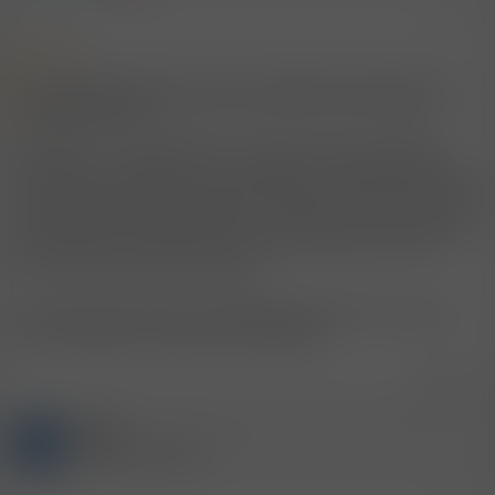
27.5.2007
#18
Zitat:
könnt mal einer oder eine ein foto reinstellen wie diese stellung
genau gemeint ist?
Facesitting = "Gesichtssitzen". Genauer als es der Begriff
selbst schon ausdrückt, ist die Praktik nicht bestimmt. Jemand
sitzt auf jemand anderes Gesicht. Das wirst Du Dir doch wohl
einigermaßen vorstellen können. Man kann so herum oder so
herum sitzen, dieses oder jenes Löchlein geleckt werden, es
kann zärtlich oder dominant sein ...
Gib das Wort bei Deiner Lieblingsinternetsuchmaschine ein
und verschaffe Dir selbst einen Überblick.
Zitieren
Gast
R
(Gelöschter Account)