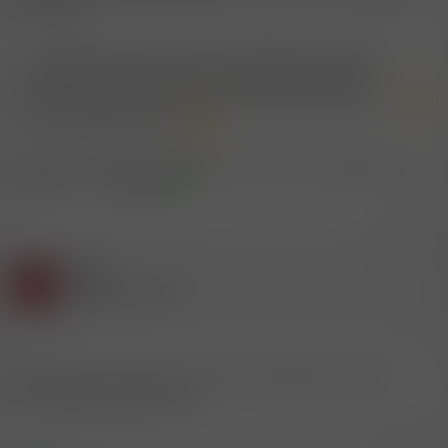
sehr schön ...
... ist einfach toll zu sehen, wie die beglückte dame jede
zungenberührung genießt und sich der lust hingibt ...
... die zunge kann mit unter auch etwas tiefer rutschen ...
wenn sie so etwas mag ...
machen damen spielen dabei auch mit den brustwarzen des
mannes ... - mmmhhh!
Zitieren
Gast
G
(Gelöschter Account)
27.5.2007
#16
könnt mal einer oder eine ein foto reinstellen wie diese
stellung genau gemeint ist?
Zitieren