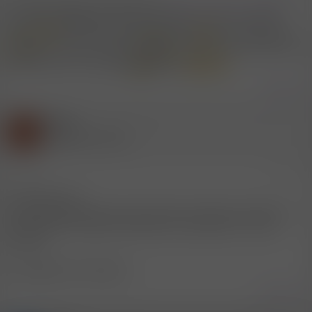
ich würde sagen, facesitting ist in
Fetisch / Bizarr / BDSM
im
falschen hauptthema. für alle die gerne an ihrer muschie
lecken
ist es doch eine sehr geile art
sie zu verwöhnen
bzw. als frau verwöhnt
zu werden und als mann hat
man doch auch viel spaß
dabei
.
Zitieren
Gast
S
(Gelöschter Account)
9.5.2007
#11
Eine tolle sache.
Leider haben manche Frauen Angst sich fest aufs Gesicht zu
setzen weil sie denken den Mann zu zerdrücken... das ist
quatsch!
Draufgesetzt und fertig!!!
Zitieren