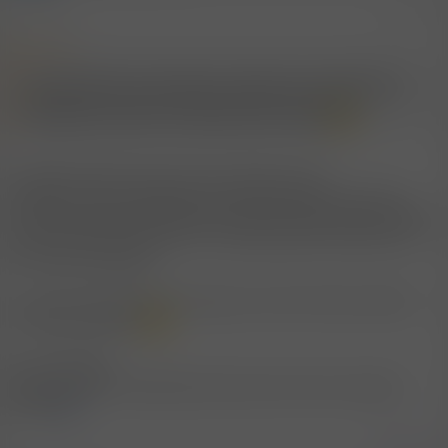
27.5.2007
#19
Zitat:
Hab mich selber noch nie getraut.. Aber wenn ich eure Beiträge so
lese bekomm ich direkt lust darauf. Werde mich wohl mal
überwinden müssen um in den Genuss zu kommen!
Verstehe nicht was man sich da "trauen" muß.
Spendier deinem Liebsten eine Runde Fellatio und wenn er
danach noch völlig entspannt am Rücken liegt rutscht auf den
Knien entlang an ihm hoch in Richtung seines Gesichtes und
dann kanns losgehen.
So wird sicher keiner Nein sagen, wenn doch dann probiers
mit einem anderen
Viel Lust dabei
(allein schon der Gedanke daran lässt meine Hose wieder
zelten)
Zitieren