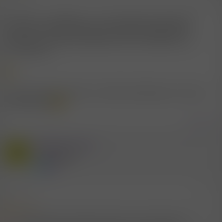
9.5.2007
#7
Also wen ich reflektiere, so ist Facesitting für beide (den
Sklaven und meine Sklavin) eine höchst erregende Art
dominiert zu werden. Jedenfalls schien es Beide sehr zu
stimmulieren.
Und Konsequenz daraus, ich setzte Facesitting nur noch als
Belohnung in
Zitieren
Mitglied #31703
1
Power Mitglied
9.5.2007
#8
Zitat: