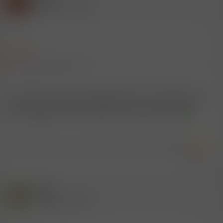
H
(Gelöschter Account)
8.5.2007
#6
Zitat:
Jepp, aber nur von oben!
Von unten würde es zwar lustig aussehen, wäre aber für die
Frau bestimmt total anstrengend, so von unten das ganze
Gewicht gegen das Gesicht des Mannes zu drücken.
Oder meinst du nur als sitzende und nicht als leckende.
Zitieren
Gast
M
(Gelöschter Account)