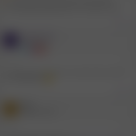
so ist Facesitting für beide (den Sklaven und meine Sklavin)
Hat Facesitting überhaupt etwas mit mit Domina zu tun?
Zitieren
Mitglied #1876
P
Aktives Mitglied
9.5.2007
#9
Ich schätz das kommt darauf an, wieviel der Mann darunter
noch Luft bekommt
Zitieren
Gast
F
(Gelöschter Account)
9.5.2007
#10