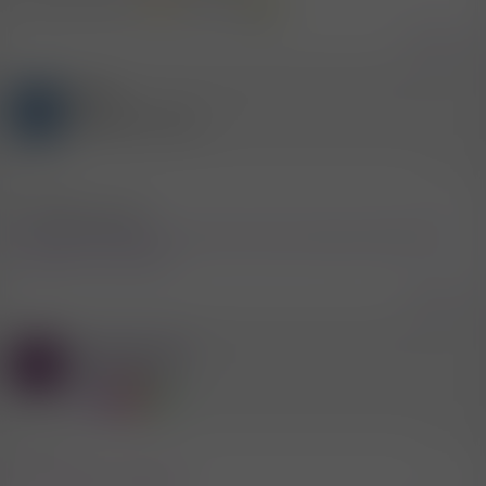
Sowas macht man
doch nicht
Zitieren
Gast
P
(Gelöschter Account)
8.5.2007
#3
Lies mal hier nach
http://www.erotikforum.at/forum/face-sitting-t19865.html?
highlight=Facesitting
Zitieren
Mitglied #338
L
Aktives Mitglied
8.5.2007
#4
Jepp, aber nur von oben!