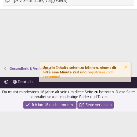
Um alle Inhalte sehen zu können, nimmt dir
Gesundheit & Verhütung
bitte eine Minute Zeit und
registriere dich
kostenlos
!
Deutsch
Kontakt
AGB
Datenschutzerklärung & Cookies
Forenregeln
Du musst mindestens 18 Jahre alt sein um diese Seite zu betreten. Diese Seite
Impressum und Kontaktstelle für Behörden und Nutzer:innen
beinhaltet sexuell eindeutige Bilder und Texte.
Infos und Regeln
Erotikforum.at
R
Ich bin 18 und stimme zu
Seite verlassen
S
Dieses Icon markiert automatisch erzeugte Werbelinks.
S