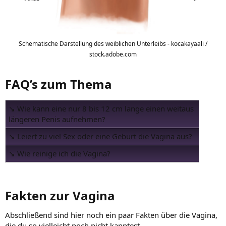
Schematische Darstellung des weiblichen Unterleibs - kocakayaali /
stock.adobe.com
FAQ’s zum Thema​
↘ Wie kann eine nur 8 bis 12 cm lange einen weitaus
längeren Penis aufnehmen?
↘ Leiert zu viel Sex oder eine Geburt die Vagina aus?
↘ Wie reinige ich die Vagina?
Fakten zur Vagina​
Abschließend sind hier noch ein paar Fakten über die Vagina,
die du so vielleicht noch nicht kanntest.