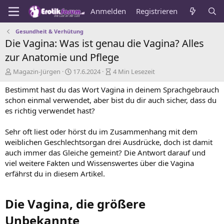
Anmelden
Registrieren
Gesundheit & Verhütung
Die Vagina: Was ist genau die Vagina? Alles
zur Anatomie und Pflege
A
E
L
Magazin-Jürgen
17.6.2024
4 Min Lesezeit
u
r
e
Bestimmt hast du das Wort Vagina in deinem Sprachgebrauch
t
s
s
o
c
e
schon einmal verwendet, aber bist du dir auch sicher, dass du
r
h
z
es richtig verwendet hast?
e
e
i
i
Sehr oft liest oder hörst du im Zusammenhang mit dem
n
t
weiblichen Geschlechtsorgan drei Ausdrücke, doch ist damit
u
d
auch immer das Gleiche gemeint? Die Antwort darauf und
n
e
g
s
viel weitere Fakten und Wissenswertes über die Vagina
s
A
erfährst du in diesem Artikel.
d
r
a
t
t
i
Die Vagina, die größere
u
k
m
e
Unbekannte​