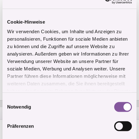
Scheide
C
Blöde Frage: Cervix Penetration
Cookie-Hinweise
G
Wir verwenden Cookies, um Inhalte und Anzeigen zu
Asymetrische Lust und Frust
F
personalisieren, Funktionen für soziale Medien anbieten
zu können und die Zugriffe auf unsere Website zu
Erogene Zonen A-Punkt
G
analysieren. Außerdem geben wir Informationen zu Ihrer
Verwendung unserer Website an unsere Partner für
Mögliche Funktion des männlichen Schamhaars beim
O
Geschlechtsverehr.
soziale Medien, Werbung und Analysen weiter. Unsere
Partner führen diese Informationen möglicherweise mit
Das Bild der Frau: was bevorzugen Männer für Fotos
A
weiteren Daten zusammen, die Sie ihnen bereitgestellt
von Frauen im EF?
haben oder die sie im Rahmen Ihrer Nutzung der Dienste
gesammelt haben.
E
Notwendig
i
Über den Autor
n
w
Magazin-Jürgen
Präferenzen
M
i
Mein Name ist Jürgen. Ich bin beruflich schon lange in
l